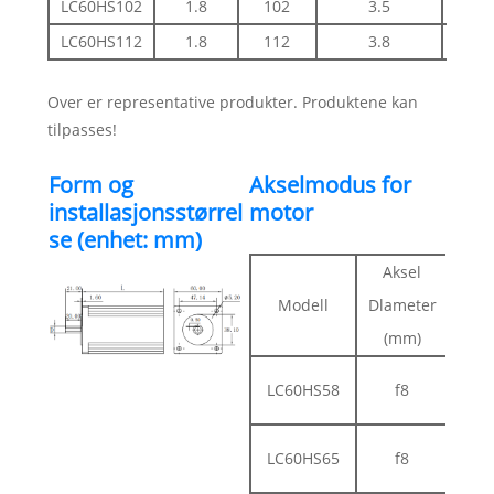
LC60HS102
1.8
102
3.5
3
LC60HS112
1.8
112
3.8
3
Over er representative produkter. Produktene kan
tilpasses!
Form og
Akselmodus for
installasjonsstørrel
motor
se (enhet: mm)
Aksel
A
Modell
Dlameter
Forl
(mm)
(
LC60HS58
f8
cut
LC60HS65
f8
cut