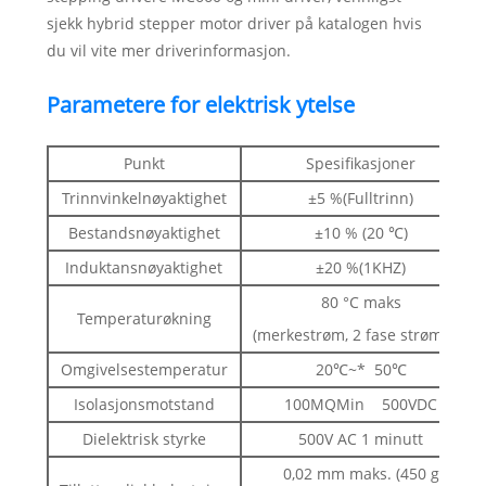
sjekk hybrid stepper motor driver på katalogen hvis
du vil vite mer driverinformasjon.
Parametere for elektrisk ytelse
Punkt
Spesifikasjoner
Trinnvinkelnøyaktighet
±5 %(Fulltrinn)
Bestandsnøyaktighet
±10 % (20 ℃)
Induktansnøyaktighet
±20 %(1KHZ)
80 °C maks
Temperaturøkning
(merkestrøm, 2 fase strøm på)
Omgivelsestemperatur
20℃~* 50℃
Isolasjonsmotstand
100MQMin 500VDC
Dielektrisk styrke
500V AC 1 minutt
0,02 mm maks. (450 g