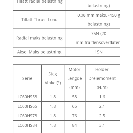
Tillatt radial belastning
belastning)
0,08 mm maks. (450 g
Tillatt Thrust Load
belastning)
75N (20
Radial maks belastning
mm fra flensoverflaten)
Aksel Maks belastning
15N
Motor
Holder
Vur
Steg
Serie
Lengde
Dreiemoment
Nåvæ
Vinkel(")
(mm)
(N.m)
(
LC60HS58
1.8
58
1.6
3
LC60HS65
1.8
65
2.1
3
LC60HS78
1.8
76
2.5
3
LC60HS84
1.8
84
3.1
3