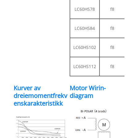
LC60HS78
f8
cut
LC60HS84
f8
cut 
LC60HS102
f8
cut
LC60HS112
f8
cut
Kurver av
Motor Wirin-
dreiemomentfrekv
diagram
enskarakteristikk