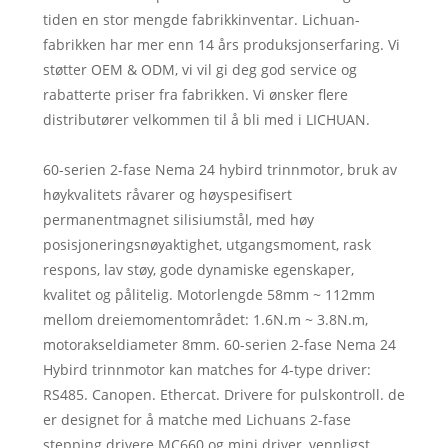
tiden en stor mengde fabrikkinventar. Lichuan-
fabrikken har mer enn 14 års produksjonserfaring. Vi
støtter OEM & ODM, vi vil gi deg god service og
rabatterte priser fra fabrikken. Vi ønsker flere
distributører velkommen til å bli med i LICHUAN.
60-serien 2-fase Nema 24 hybird trinnmotor, bruk av
høykvalitets råvarer og høyspesifisert
permanentmagnet silisiumstål, med høy
posisjoneringsnøyaktighet, utgangsmoment, rask
respons, lav støy, gode dynamiske egenskaper,
kvalitet og pålitelig. Motorlengde 58mm ~ 112mm
mellom dreiemomentområdet: 1.6N.m ~ 3.8N.m,
motorakseldiameter 8mm. 60-serien 2-fase Nema 24
Hybird trinnmotor kan matches for 4-type driver:
RS485. Canopen. Ethercat. Drivere for pulskontroll. de
er designet for å matche med Lichuans 2-fase
stepping drivere MC660 og mini driver, vennligst