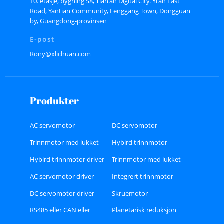
10. etasje, bygning S8, Tian'an Digital City. Yi'an East
Road, Yantian Community, Fenggang Town, Dongguan
by, Guangdong-provinsen
E-post
Rony@xlichuan.com
Produkter
AC servomotor
DC servomotor
Trinnmotor med lukket
Hybird trinnmotor
sløyfe
Hybird trinnmotor driver
Trinnmotor med lukket
sløyfe
AC servomotor driver
Integrert trinnmotor
DC servomotor driver
Skruemotor
RS485 eller CAN eller
Planetarisk reduksjon