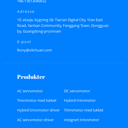
+86-13613049632
Adresse
10. etasje, bygning S8, Tian'an Digital City. Yi'an East
Road, Yantian Community, Fenggang Town, Dongguan
by, Guangdong-provinsen
E-post
Rony@xlichuan.com
Produkter
AC servomotor
DC servomotor
Trinnmotor med lukket
Hybird trinnmotor
sløyfe
Hybird trinnmotor driver
Trinnmotor med lukket
sløyfe
AC servomotor driver
Integrert trinnmotor