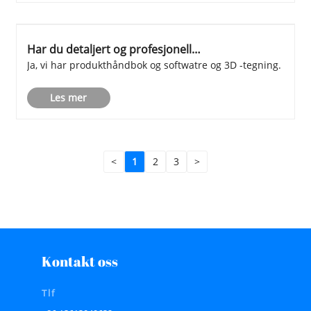
Har du detaljert og profesjonell
installasjonshåndbok?
Ja, vi har produkthåndbok og softwatre og 3D -tegning.
Les mer
<
1
2
3
>
Kontakt oss
Tlf