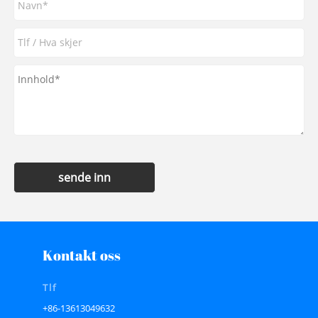
sende inn
Kontakt oss
Tlf
+86-13613049632