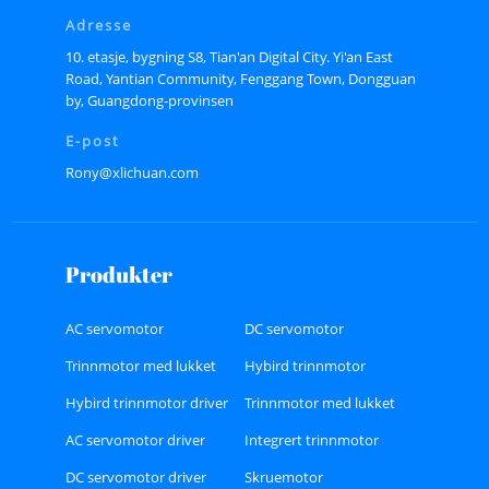
Adresse
10. etasje, bygning S8, Tian'an Digital City. Yi'an East
Road, Yantian Community, Fenggang Town, Dongguan
by, Guangdong-provinsen
E-post
Rony@xlichuan.com
Produkter
AC servomotor
DC servomotor
Trinnmotor med lukket
Hybird trinnmotor
sløyfe
Hybird trinnmotor driver
Trinnmotor med lukket
sløyfe
AC servomotor driver
Integrert trinnmotor
DC servomotor driver
Skruemotor