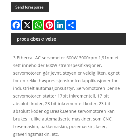
Send forespørsel
Facebook
X
WhatsApp
Pinterest
LinkedIn
Share
produktbeskrivelse
3.Ethercat AC servomotor 600W 3000rpm 1,91nm et
sett inneholder 600W strømspesifikasjoner,
servomotoren går jevnt, støyen er veldig liten, egnet
for en rekke høypresisjonskontrollapplikasjoner for
industrielt automasjonsutstyr. Servomotoren Denne
servomotoren støtter 17bit inkrementell, 17 bit
absolutt koder, 23 bit inkrementell koder, 23 bit
absolutt koder og Break.Denne servomotoren kan
brukes i ulike automatiserte maskiner, som CNC,
fresemaskin, pakkemaskin, posemaskin, laser,
graveringsmaskin, etc.