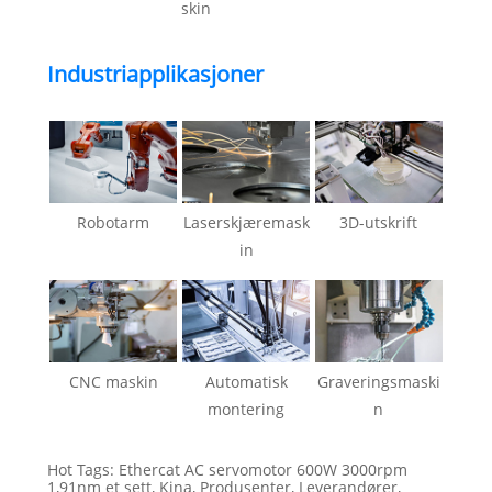
skin
Industriapplikasjoner
Robotarm
Laserskjæremask
3D-utskrift
in
CNC maskin
Automatisk
Graveringsmaski
montering
n
Hot Tags: Ethercat AC servomotor 600W 3000rpm
1,91nm et sett, Kina, Produsenter, Leverandører,