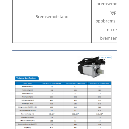
bremsemotstand
hyppige
Bremsemotstand
oppbremsinger k
en ekstern
bremsemotsta