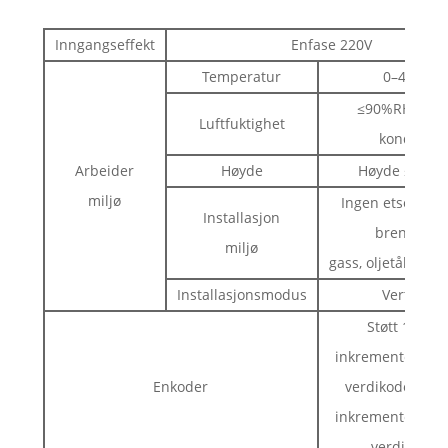
Inngangseffekt
Enfase 220V
Temperatur
0–45 ℃
≤90%RH, ing
Luftfuktighet
kondens
Arbeider
Høyde
Høyde ≤100
miljø
Ingen etsende g
Installasjon
brennbar
miljø
gass, oljetåke elle
Installasjonsmodus
Vertikal
Støtt 17-bits
inkrementell/abs
Enkoder
verdikoder, 23-
inkrementell/abs
verdikoder