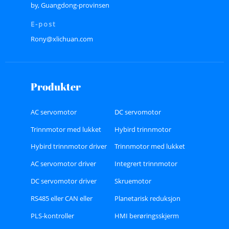
by, Guangdong-provinsen
E-post
Rony@xlichuan.com
Produkter
AC servomotor
DC servomotor
Trinnmotor med lukket
Hybird trinnmotor
sløyfe
Hybird trinnmotor driver
Trinnmotor med lukket
sløyfe
AC servomotor driver
Integrert trinnmotor
DC servomotor driver
Skruemotor
RS485 eller CAN eller
Planetarisk reduksjon
Ethercat busstype
PLS-kontroller
HMI berøringsskjerm