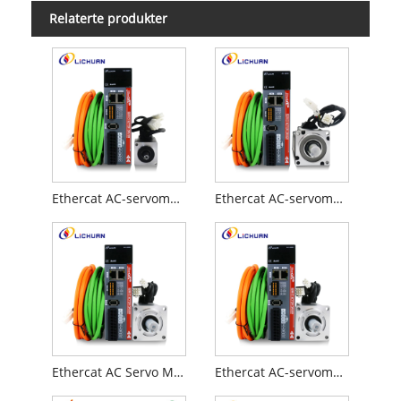
Relaterte produkter
Ethercat AC-servomotor 100W 3000rpm 0,32nm A-sett for CNC-maskin
Ethercat AC-servomotor 200W 3000rpm 0,637nm A-sett
Ethercat AC Servo Motor 1000W 2500rpm 4nm et sett
Ethercat AC-servomotor 1000W 3000rpm 3,2nm et sett