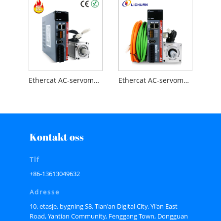
Ethercat AC-servomotor 400W 3000rpm 1,27nm A-sett
Ethercat AC-servomotor 750W 3000rpm 2,39nm A-sett
Kontakt oss
Tlf
+86-13613049632
Adresse
10. etasje, bygning S8, Tian'an Digital City. Yi'an East
Road, Yantian Community, Fenggang Town, Dongguan