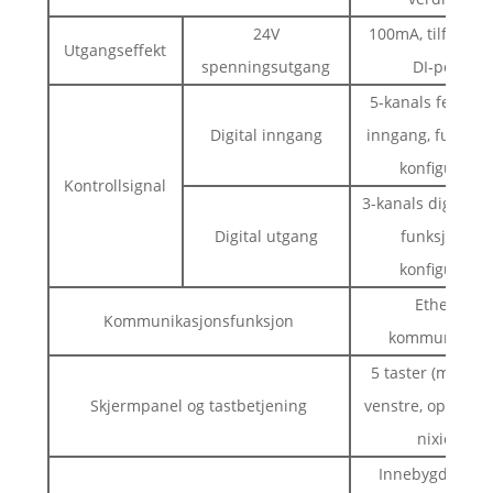
24V
100mA, tilfør str
Utgangseffekt
spenningsutgang
DI-porten
5-kanals felles di
Digital inngang
inngang, funksjo
konfigureres
Kontrollsignal
3-kanals digital u
Digital utgang
funksjon ka
konfigureres
Ethercat-
Kommunikasjonsfunksjon
kommunikasjo
5 taster (modus, 
Skjermpanel og tastbetjening
venstre, opp, ned
nixie-rør
Innebygd 50W 